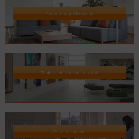
Sound hangfal konzolok
Tablock tablettokok és tartók
UP fali tv konzolok