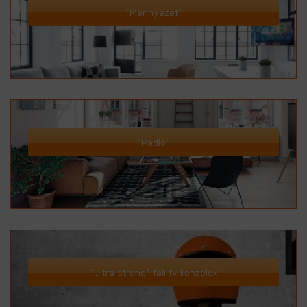
*Mennyezet*
*Padló*
*Ultra Strong* fali tv konzolok