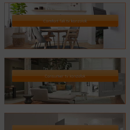
Comfort fali tv konzolok
Consumer tv konzolok