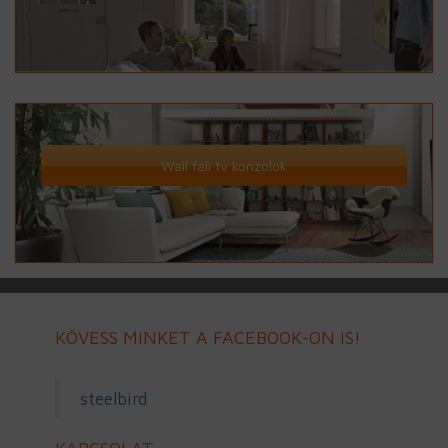
Wall fali tv konzolok
KÖVESS MINKET A FACEBOOK-ON IS!
steelbird