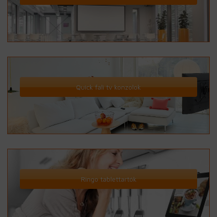
Quick fali tv konzolok
Ringo tablettartók