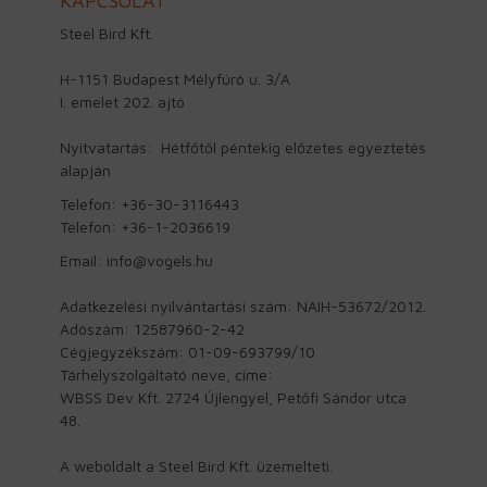
KAPCSOLAT
Steel Bird Kft.
H-1151 Budapest Mélyfúró u. 3/A
I. emelet 202. ajtó
Nyitvatartás: Hétfőtől péntekig előzetes egyeztetés
alapján
Telefon: +36-30-3116443
Telefon: +36-1-2036619
Email: info@vogels.hu
Adatkezelési nyilvántartási szám: NAIH-53672/2012.
Adószám: 12587960-2-42
Cégjegyzékszám: 01-09-693799/10
Tárhelyszolgáltató neve, címe:
WBSS Dev Kft. 2724 Újlengyel, Petőfi Sándor utca
48.
A weboldalt a Steel Bird Kft. üzemelteti.