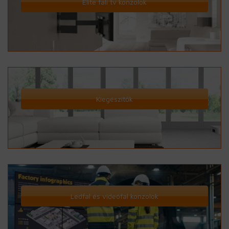
Elite fali tv konzolok
Kiegészítők
Ledfal és videófal konzolok