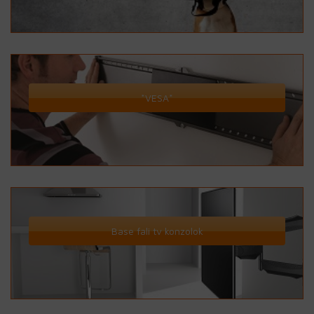
*VESA*
Base fali tv konzolok