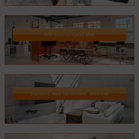
RISE motoros kijelző liftek
Signature, Next fali konzolok, állványok