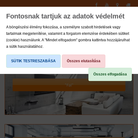
Fontosnak tartjuk az adatok védelmét
Toggle
navigati
A böngészési élmény fokozása, a személyre szabott hirdetések vagy
tartalmak megjelenítése, valamint a forgalom elemzése érdekében sütiket
0
(cookie) használunk. A "Mindet elfogadom" gombra kattintva hozzájárulhat
a sütik használatához.
SÜTIK TESTRESZABÁSA
Összes elutasítása
Összes elfogadása
*Fal*