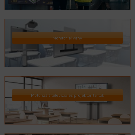
Monitor állvány
Motorizált televízió és projektor tartók