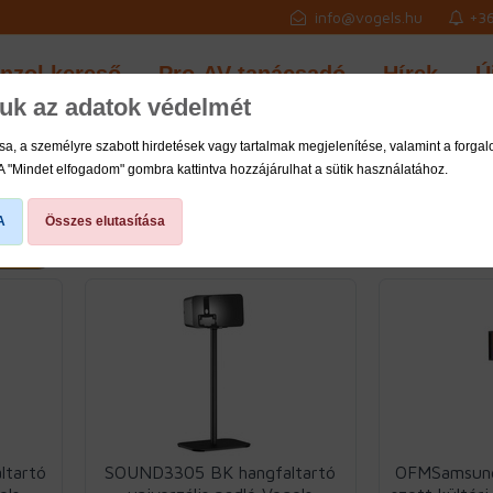
info@vogels.hu
+36
onzol kereső
Pro-AV tanácsadó
Hírek
Ú
juk az adatok védelmét
a, a személyre szabott hirdetések vagy tartalmak megjelenítése, valamint a forg
 A "Mindet elfogadom" gombra kattintva hozzájárulhat a sütik használatához.
A
Összes elutasítása
Találatok száma: 17
tartó
SOUND3305 BK hangfaltartó
OFMSamsung