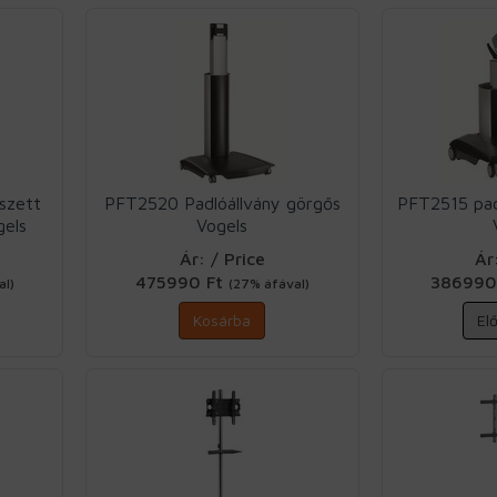
szett
PFT2520 Padlóállvány görgős
PFT2515 padl
gels
Vogels
Ár: / Price
Ár
475990 Ft
386990
al)
(27% áfával)
Kosárba
El