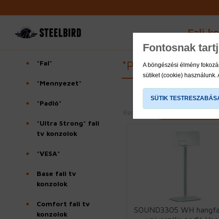
Fali k
Fontosnak tart
*Padló*
*Fal*
A böngészési élmény fokozás
sütiket (cookie) használunk.
*Mennyezet*
SÜTIK TESTRESZABÁS
*Padló*
Rendezés
*Ultra Strong* fali
tv konzolok
*VESA*
Base fali tv
konzolok
Comfort fali tv
SOUND3305 WH hangfal
konzolok