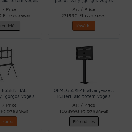
, álló totem Vogels
padlóállvány ,görgős Vogels
: / Price
Ár: / Price
0 Ft
231990 Ft
(27% áfával)
(27% áfával)
őrendelés
Kosárba
B ESSENTIAL
OFMLG55XE4F állvány-szett
ny ,görgős Vogels
kültéri, álló totem Vogels
: / Price
Ár: / Price
 Ft
1023990 Ft
(27% áfával)
(27% áfával)
Kosárba
Előrendelés