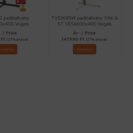
 padlóállvány
TVS3695W padlóállvány OAK &
0x400 Vogels
ST VESA600x400 Vogels
: / Price
Ár: / Price
 Ft
147990 Ft
(27% áfával)
(27% áfával)
Kosárba
Kosárba