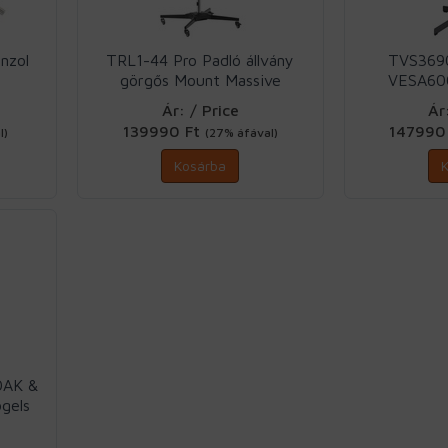
nzol
TRL1-44 Pro Padló állvány
TVS3690
görgős Mount Massive
VESA60
Ár: / Price
Ár
139990 Ft
147990
l)
(27% áfával)
Kosárba
OAK &
gels