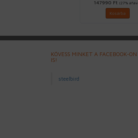
147990 Ft
(27% áfáva
Kosárba
KÖVESS MINKET A FACEBOOK-ON
IS!
steelbird