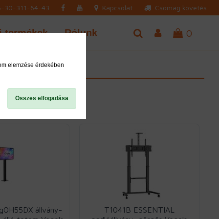
-30-311-64-43
Kapcsolat
Csomag követés
j termékek
Rólunk
0
alom elemzése érdekében
Összes elfogadása
OH55DX állvány-
T1041B ESSENTIAL