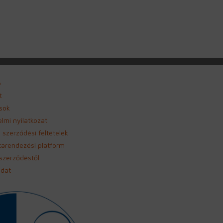
p
t
sok
lmi nyilatkozat
 szerződési feltételek
itarendezési platform
 szerződéstől
adat