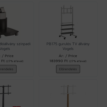
óállvány színpadi
PB175 gurulós TV állvány
Vogels
Vogels
: / Price
Ár: / Price
 Ft
183990 Ft
(27% áfával)
(27% áfával)
őrendelés
Előrendelés