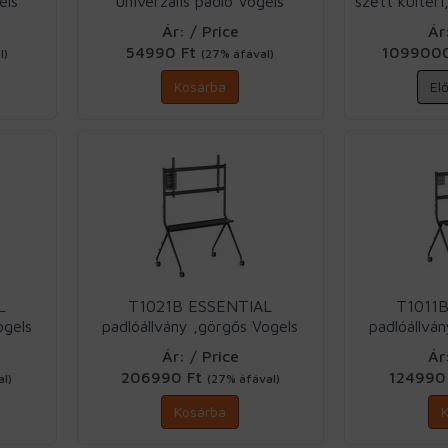
els
univerzális padló Vogels
szett kültéri
Ár: / Price
Ár
54990 Ft
109900
l)
(27% áfával)
Kosárba
El
L
T1021B ESSENTIAL
T1011
ogels
padlóállvány ,görgős Vogels
padlóállvá
Ár: / Price
Ár
206990 Ft
124990
l)
(27% áfával)
Kosárba