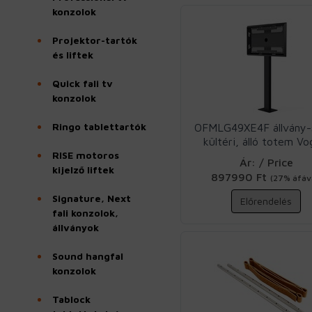
konzolok
Projektor-tartók
és liftek
Quick fali tv
konzolok
Ringo tablettartók
OFMLG49XE4F állvány-
kültéri, álló totem Vo
RISE motoros
Ár: / Price
kijelző liftek
897990 Ft
(27% áfáv
Signature, Next
Előrendelés
fali konzolok,
állványok
Sound hangfal
konzolok
Tablock