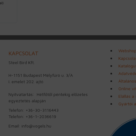
l)
Websho
KAPCSOLAT
Kapcsola
Steel Bird Kft.
Katalógu
Adatvéde
H-1151 Budapest Mélyfúró u. 3/A
Általános
I. emelet 202. ajtó
Online v
Nyitvatartás: Hétfőtől péntekig előzetes
Elállás a
egyeztetés alapján
Gyártói 
Telefon: +36-30-3116443
Telefon: +36-1-2036619
Email: info@vogels.hu