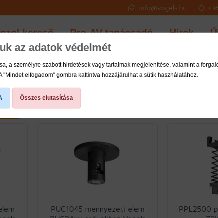
info@vogels.hu
+36
onzol kereső
Pro-AV tanácsadó
Hírek
Ú
juk az adatok védelmét
a, a személyre szabott hirdetések vagy tartalmak megjelenítése, valamint a forg
 A "Mindet elfogadom" gombra kattintva hozzájárulhat a sütik használatához.
A
Összes elutasítása
Találatok száma: 19
elem
PUC1045 mennyezeti elem
PPL2500 pr