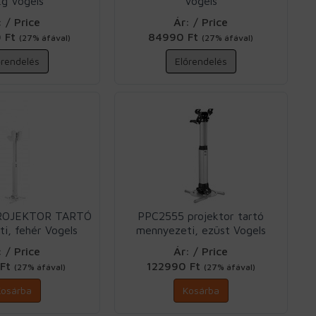
g Vogels
Vogels
: / Price
Ár: / Price
0 Ft
84990 Ft
(27% áfával)
(27% áfával)
őrendelés
Előrendelés
ROJEKTOR TARTÓ
PPC2555 projektor tartó
i, fehér Vogels
mennyezeti, ezüst Vogels
: / Price
Ár: / Price
 Ft
122990 Ft
(27% áfával)
(27% áfával)
Kosárba
Kosárba