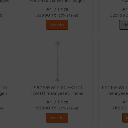
gels
PUC24xx csővekhez Vogels
70k
Ár: / Price
Ár
33990 Ft
325199
l)
(27% áfával)
Kosárba
El
artó
PPC1585W PROJEKTOR
PPC1555W 
gels
TARTÓ mennyezeti, fehér
mennyezet
Vogels
Ár: / Price
Ár
93990 Ft
76990
l)
(27% áfával)
Kosárba