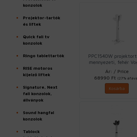
konzolok
Projektor-tartók
és liftek
Quick fali tv
konzolok
Ringo tablettartók
PPC1540W projektort
mennyezeti, fehér Vo
RISE motoros
Ár: / Price
kijelző liftek
68990 Ft
(27% áfáva
Signature, Next
Kosárba
fali konzolok,
állványok
Sound hangfal
konzolok
Tablock