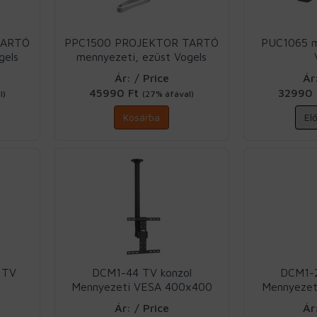
TARTÓ
PPC1500 PROJEKTOR TARTÓ
PUC1065 m
gels
mennyezeti, ezüst Vogels
Ár: / Price
Ár
45990 Ft
32990
l)
(27% áfával)
Kosárba
El
 TV
DCM1-44 TV konzol
DCM1-2
Mennyezeti VESA 400x400
Mennyeze
Mount Massive
Moun
Ár: / Price
Ár