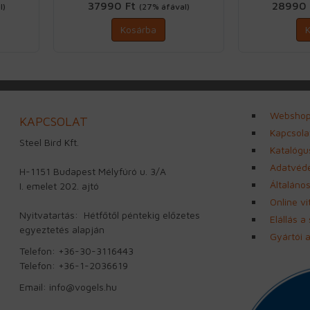
37990 Ft
28990
l)
(27% áfával)
Kosárba
Websho
KAPCSOLAT
Kapcsola
Steel Bird Kft.
Katalógu
Adatvéde
H-1151 Budapest Mélyfúró u. 3/A
Általános
I. emelet 202. ajtó
Online v
Nyitvatartás: Hétfőtől péntekig előzetes
Elállás a
egyeztetés alapján
Gyártói 
Telefon: +36-30-3116443
Telefon: +36-1-2036619
Email: info@vogels.hu