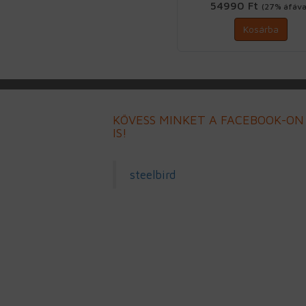
54990 Ft
(27% áfáva
Kosárba
KÖVESS MINKET A FACEBOOK-ON
IS!
steelbird