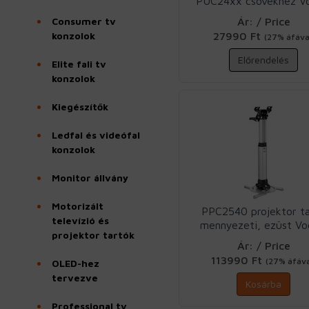
PUC24xx csövekhez Vo
Consumer tv
Ár: / Price
konzolok
27990 Ft
(27% áfáva
Előrendelés
Elite fali tv
konzolok
Kiegészítők
Ledfal és videófal
konzolok
Monitor állvány
Motorizált
PPC2540 projektor t
televízió és
mennyezeti, ezüst Vo
projektor tartók
Ár: / Price
113990 Ft
(27% áfáva
OLED-hez
tervezve
Kosárba
Professional tv