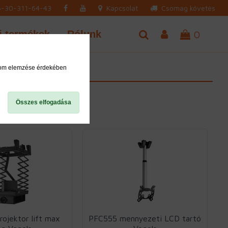
-30-311-64-43
Kapcsolat
Csomag követés
j termékek
Rólunk
0
alom elemzése érdekében
Összes elfogadása
ojektor lift max
PFC555 mennyezeti LCD tartó