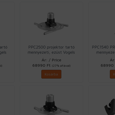
artó
PPC2500 projektor tartó
PPC1540 P
gels
mennyezeti, ezüst Vogels
mennyezet
Ár: / Price
Ár
68990 Ft
68990
l)
(27% áfával)
Kosárba