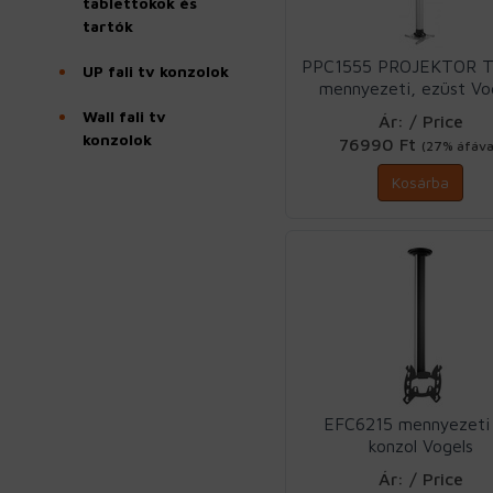
tablettokok és
tartók
PPC1555 PROJEKTOR 
UP fali tv konzolok
mennyezeti, ezüst Vo
Wall fali tv
Ár: / Price
konzolok
76990 Ft
(27% áfáva
Kosárba
EFC6215 mennyezeti
konzol Vogels
Ár: / Price