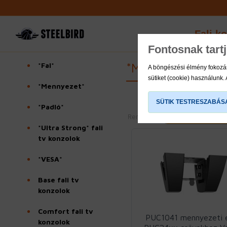
Fali k
Fontosnak tart
*Mennyezet*
*Fal*
A böngészési élmény fokozás
sütiket (cookie) használunk.
*Mennyezet*
SÜTIK TESTRESZABÁS
*Padló*
Rendezés
*Ultra Strong* fali
tv konzolok
*VESA*
Base fali tv
konzolok
Comfort fali tv
PUC1041 mennyezeti 
konzolok