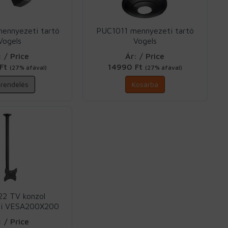
ennyezeti tartó
PUC1011 mennyezeti tartó
Vogels
Vogels
: / Price
Ár: / Price
 Ft
14990 Ft
(27% áfával)
(27% áfával)
őrendelés
Kosárba
2 TV konzol
ti VESA200X200
t Massive
: / Price