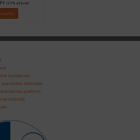
 Ft
(27% áfával)
Kosárba
p
t
sok
lmi nyilatkozat
 szerződési feltételek
itarendezési platform
 szerződéstől
adat