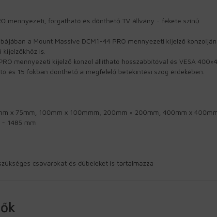
mennyezeti, forgatható és dönthető TV állvány - fekete színű
obájában a Mount Massive DCM1-44 PRO mennyezeti kijelző konzoljána
kijelzőkhöz is.
O mennyezeti kijelző konzol állítható hosszabbítóval és VESA 400×40
tó és 15 fokban dönthető a megfelelő betekintési szög érdekében.
 75mm x 75mm, 100mm x 100mmm, 200mm × 200mm, 400mm x 400m
5 - 1485 mm
szükséges csavarokat és dübeleket is tartalmazza
zők