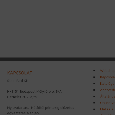
Websho
KAPCSOLAT
Kapcsola
Steel Bird Kft.
Katalógu
Adatvéde
H-1151 Budapest Mélyfúró u. 3/A
Általános
I. emelet 202. ajtó
Online v
Nyitvatartás: Hétfőtől péntekig előzetes
Elállás a
egyeztetés alapján