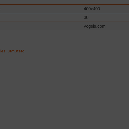
x
400x400
30
vogels.com
lési útmutató