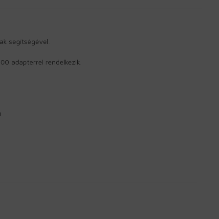
k segítségével.
0 adapterrel rendelkezik.
m