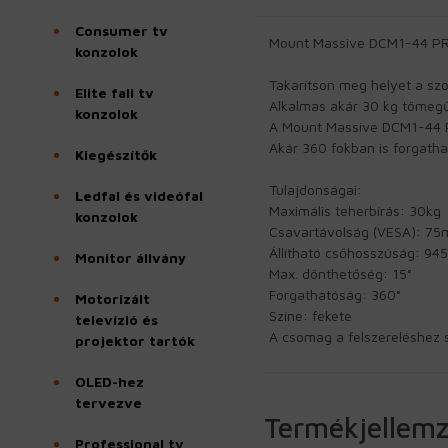
Consumer tv
Mount Massive DCM1-44 PRO 
konzolok
Takarítson meg helyet a sz
Elite fali tv
Alkalmas akár 30 kg tömegű 
konzolok
A Mount Massive DCM1-44 PR
Akár 360 fokban is forgatha
Kiegészítők
Tulajdonságai:
Ledfal és videófal
Maximális teherbírás: 30kg
konzolok
Csavartávolság (VESA):
Állítható csőhosszúság: 94
Monitor állvány
Max. dönthetőség: 15°
Forgathatóság: 360°
Motorizált
Színe: fekete
televízió és
A csomag a felszereléshez 
projektor tartók
OLED-hez
tervezve
Termékjellem
Professional tv