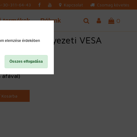
-30-311-64-43
Kapcsolat
Csomag követés
j termékek
Rólunk
0
konzol Mennyezeti VESA
alom elemzése érdekében
nt Massive
Összes elfogadása
 áfával)
Kosárba