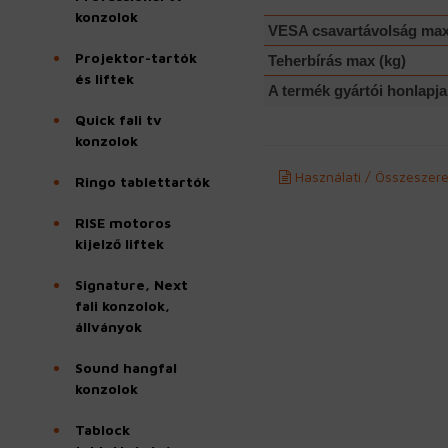
konzolok
VESA csavartávolság ma
Projektor-tartók
Teherbírás max (kg)
és liftek
A termék gyártói honlapja
Quick fali tv
konzolok
Használati / Összeszere
Ringo tablettartók
RISE motoros
kijelző liftek
Signature, Next
fali konzolok,
állványok
Sound hangfal
konzolok
Tablock