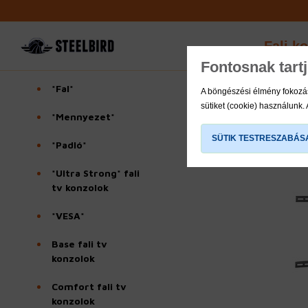
Fali k
Fontosnak tart
*Fal*
A böngészési élmény fokozás
sütiket (cookie) használunk.
*Mennyezet*
SÜTIK TESTRESZABÁS
*Padló*
*Ultra Strong* fali
tv konzolok
*VESA*
Base fali tv
konzolok
Comfort fali tv
konzolok