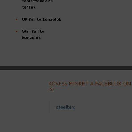
tablettokok és
tartók
UP fali tv konzolok
Wall fali tv
konzolok
KÖVESS MINKET A FACEBOOK-ON
IS!
steelbird