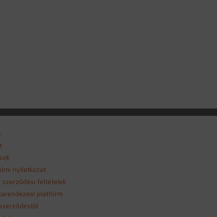
p
t
sok
lmi nyilatkozat
 szerződési feltételek
itarendezési platform
 szerződéstől