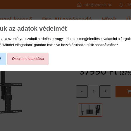
info@vogels.hu
+36
onzol kereső
Pro-AV tanácsadó
Hírek
Ú
juk az adatok védelmét
DCM1-44 TV 
a, a személyre szabott hirdetések vagy tartalmak megjelenítése, valamint a forg
 A "Mindet elfogadom" gombra kattintva hozzájárulhat a sütik használatához.
400x400 Mou
A
Összes elutasítása
Ár: / Price
37990 Ft
(27%
-
+