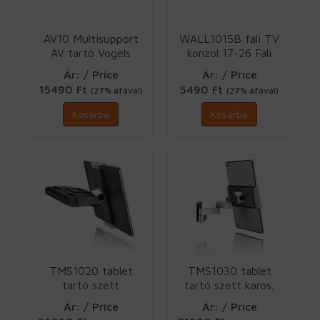
AV10 Multisupport
WALL1015B fali TV
AV tartó Vogels
konzol 17-26 Fali
tartó Vogels
Ár: / Price
Ár: / Price
15490 Ft
5490 Ft
(27% áfával)
(27% áfával)
Kosárba
Kosárba
TMS1020 tablet
TMS1030 tablet
tartó szett
tartó szett karos,
fejtámlára 7-13"
fali 7-13" Vogels
Ár: / Price
Ár: / Price
Vogels