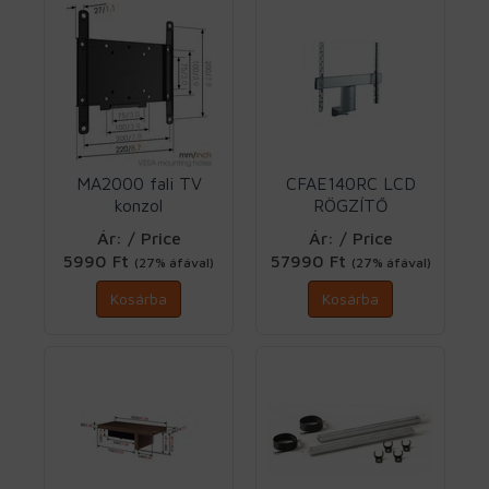
MA2000 fali TV
CFAE140RC LCD
konzol
RÖGZÍTŐ
VESA200X200 fix
ELEKTRONIKUS
Ár: / Price
Ár: / Price
Vogels
MOZGATÁSÚ Vogels
5990 Ft
57990 Ft
(27% áfával)
(27% áfával)
Kosárba
Kosárba