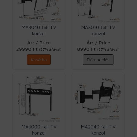
MA3040 fali TV
MA3010 fali TV
konzol
konzol
VESA400X400 2
VESA400X400
Ár: / Price
Ár: / Price
karos Vogels
dönthető Vogels
29990 Ft
8990 Ft
(27% áfával)
(27% áfával)
Kosárba
Előrendelés
MA3000 fali TV
MA2040 fali TV
konzol
konzol