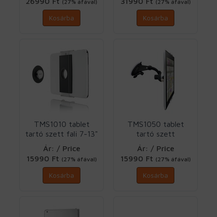
26990 Ft
31990 Ft
(27% áfával)
(27% áfával)
Kosárba
Kosárba
TMS1010 tablet
TMS1050 tablet
tartó szett fali 7-13"
tartó szett
Vogels
szélvédőre 7-13"
Ár: / Price
Ár: / Price
Vogels
15990 Ft
15990 Ft
(27% áfával)
(27% áfával)
Kosárba
Kosárba