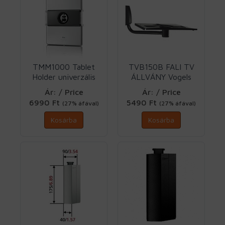
TMM1000 Tablet
TVB150B FALI TV
Holder univerzális
ÁLLVÁNY Vogels
tablet tartó 7-13"
Ár: / Price
Ár: / Price
Vogels
6990 Ft
5490 Ft
(27% áfával)
(27% áfával)
Kosárba
Kosárba