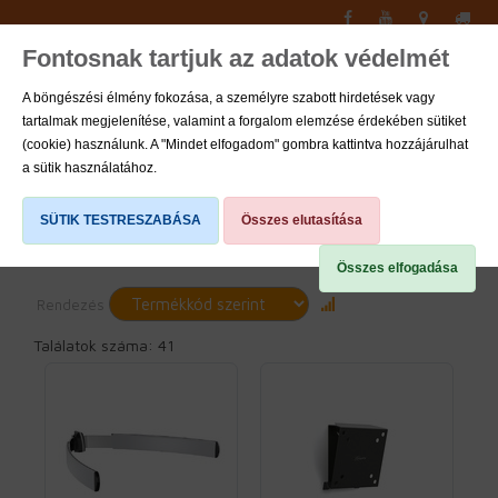
Fontosnak tartjuk az adatok védelmét
Toggle
navigati
A böngészési élmény fokozása, a személyre szabott hirdetések vagy
tartalmak megjelenítése, valamint a forgalom elemzése érdekében sütiket
0
(cookie) használunk. A "Mindet elfogadom" gombra kattintva hozzájárulhat
a sütik használatához.
Consumer tv konzolok
SÜTIK TESTRESZABÁSA
Összes elutasítása
Összes elfogadása
Rendezés
Találatok száma: 41