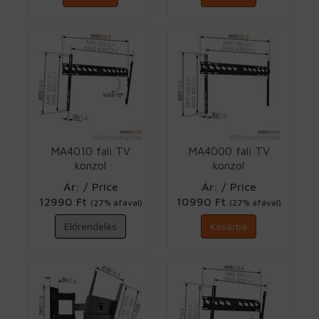
MA4010 fali TV
MA4000 fali TV
konzol
konzol
VESA600X400
VESA600X400 fix
Ár: / Price
Ár: / Price
dönthető Vogels
Vogels
12990 Ft
10990 Ft
(27% áfával)
(27% áfával)
Előrendelés
Kosárba