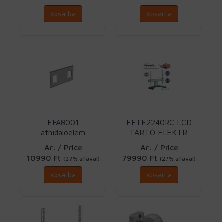
Kosárba
Kosárba
EFA8001
EFTE2240RC LCD
áthidalóelem
TARTÓ ELEKTR.
gipszkarton Vogels
Vogels
Ár: / Price
Ár: / Price
10990 Ft
79990 Ft
(27% áfával)
(27% áfával)
Kosárba
Kosárba