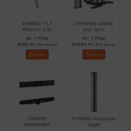
EFA8820 TILT
EPW6565 oldalfali
MODULE L/XL
proj. tartó
Vogels
(EPW6560+EPA6505)
Ár: / Price
Ár: / Price
Vogels
4590 Ft
54990 Ft
(27% áfával)
(27% áfával)
Kosárba
Kosárba
EFA6895
EFA6835 Fedőoszlop
áthidalóelem
Vogels
gipszkarton Vogels