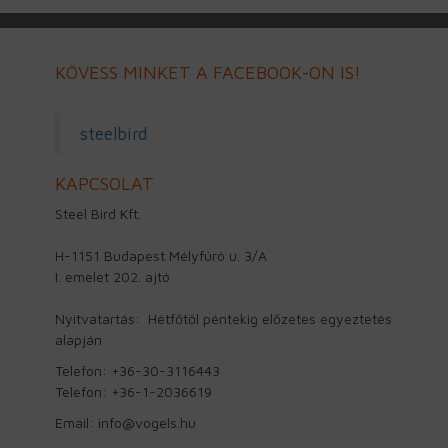
KÖVESS MINKET A FACEBOOK-ON IS!
steelbird
KAPCSOLAT
Steel Bird Kft.
H-1151 Budapest Mélyfúró u. 3/A
I. emelet 202. ajtó
Nyitvatartás: Hétfőtől péntekig előzetes egyeztetés
alapján
Telefon: +36-30-3116443
Telefon: +36-1-2036619
Email: info@vogels.hu