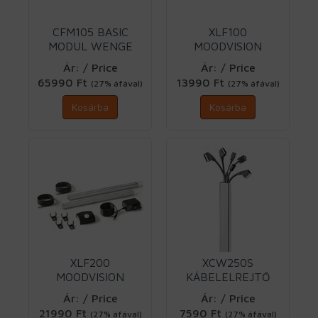
CFM105 BASIC
XLF100
MODUL WENGE
MOODVISION
Vogels
ADDITIONAL Vogels
Ár: / Price
Ár: / Price
65990 Ft
13990 Ft
(27% áfával)
(27% áfával)
Kosárba
Kosárba
XLF200
XCW250S
MOODVISION
KÁBELELREJTŐ
HÁT.VILÁGÍT. Vogels
EZÜST Vogels
Ár: / Price
Ár: / Price
21990 Ft
7590 Ft
(27% áfával)
(27% áfával)