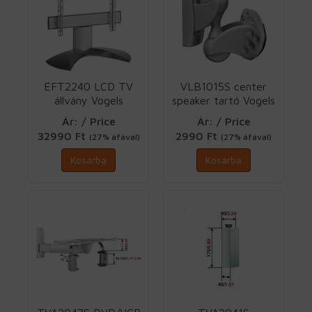
EFT2240 LCD TV
VLB1015S center
állvány Vogels
speaker tartó Vogels
Ár: / Price
Ár: / Price
32990 Ft
2990 Ft
(27% áfával)
(27% áfával)
Kosárba
Kosárba