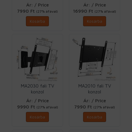
VESA400X400 fix
VESA200X200 2
Ár: / Price
Ár: / Price
Vogels
karos Vogels
7990 Ft
16990 Ft
(27% áfával)
(27% áfával)
Kosárba
Kosárba
MA2030 fali TV
MA2010 fali TV
konzol
konzol
VESA200X200 1
VESA200X200
Ár: / Price
Ár: / Price
karos Vogels
dönthető Vogels
9990 Ft
7990 Ft
(27% áfával)
(27% áfával)
Kosárba
Kosárba