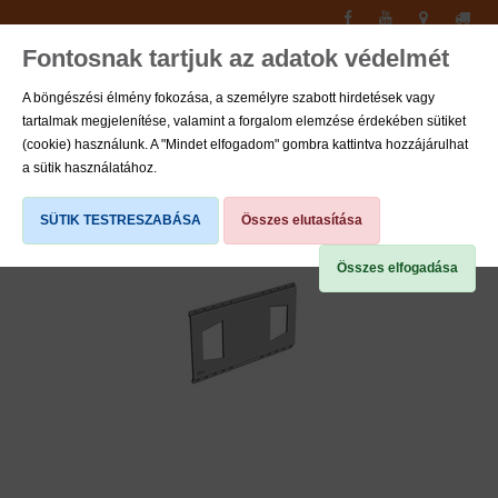
Fontosnak tartjuk az adatok védelmét
Toggle
navigati
A böngészési élmény fokozása, a személyre szabott hirdetések vagy
tartalmak megjelenítése, valamint a forgalom elemzése érdekében sütiket
0
(cookie) használunk. A "Mindet elfogadom" gombra kattintva hozzájárulhat
a sütik használatához.
SÜTIK TESTRESZABÁSA
Összes elutasítása
Összes elfogadása