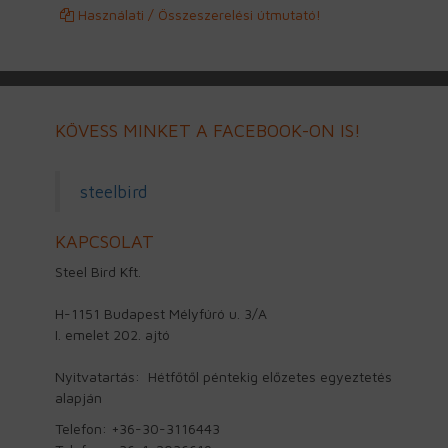
Használati / Összeszerelési útmutató!
KÖVESS MINKET A FACEBOOK-ON IS!
steelbird
KAPCSOLAT
Steel Bird Kft.
H-1151 Budapest Mélyfúró u. 3/A
I. emelet 202. ajtó
Nyitvatartás: Hétfőtől péntekig előzetes egyeztetés
alapján
Telefon: +36-30-3116443