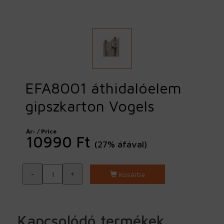
EFA8001 áthidalóelem
gipszkarton Vogels
Ár: / Price
10990 Ft
(27% áfával)
-
+
Kosárba
Kapcsolódó termékek