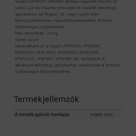
Vogel's EFA8001 áthidaló fémlap nagyobb méretű és
súlyú LCD és Plazma televíziók és kijelzők kétrétegű
gipszkarton (pl Rigips), fa, vagy egyéb más
könnyűszerkezetes válaszfalszerkezethez történő
biztonságos rögzítéséhez.
Max teherbírás: 70 kg
Színe: ezüst
Használható pl. a Vogel's PFW910, PFW930,
EFW2001, EFW2003, EFW2005, EFW2009,
EFW2010, VFW365, VFW465 stb. tartólapok ill.
állványok kétrétegű gipszkarton válaszfalakra történő
biztonságos felszereléséhez.
Termékjellemzők
A termék gyártói honlapja
vogels.com