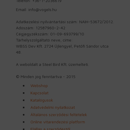
Telefon: +36-1-2036619
Email: info@vogels.hu
Adatkezelési nyilvántartási szám: NAIH-53672/2012.
Adószám: 12587960-2-42
Cégjegyzékszám: 01-09-693799/10
Tárhelyszolgáltató neve, címe:
WBSS Dev Kft. 2724 Újlengyel, Petőfi Sándor utca
48.
A weboldalt a Steel Bird Kft. üzemelteti.
© Minden jog fenntartva - 2015
Webshop
Kapcsolat
Katalógusok
Adatvédelmi nyilatkozat
Általános szerződési feltételek
Online vitarendezési platform
Elállás a szerződéstől