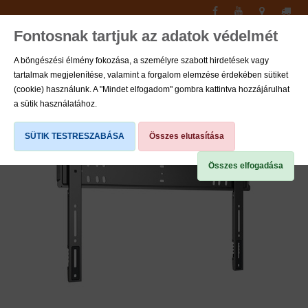
Fontosnak tartjuk az adatok védelmét
Toggle
navigati
A böngészési élmény fokozása, a személyre szabott hirdetések vagy
tartalmak megjelenítése, valamint a forgalom elemzése érdekében sütiket
0
(cookie) használunk. A "Mindet elfogadom" gombra kattintva hozzájárulhat
a sütik használatához.
SÜTIK TESTRESZABÁSA
Összes elutasítása
Összes elfogadása