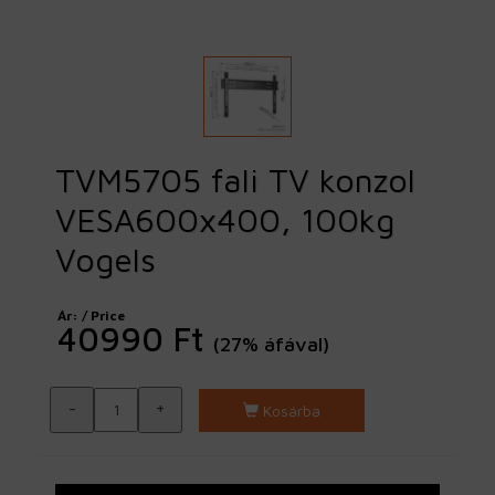
TVM5705 fali TV konzol
VESA600x400, 100kg
Vogels
Ár: / Price
40990 Ft
(27% áfával)
-
+
Kosárba