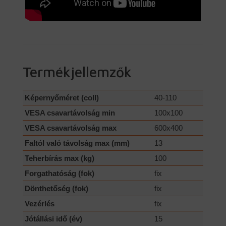
Termékjellemzők
Képernyőméret (coll)
40-110
VESA csavartávolság min
100x100
VESA csavartávolság max
600x400
Faltól való távolság max (mm)
13
Teherbírás max (kg)
100
Forgathatóság (fok)
fix
Dönthetőség (fok)
fix
Vezérlés
fix
Jótállási idő (év)
15