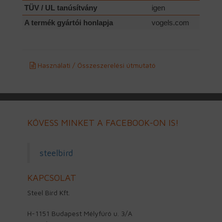
TÜV / UL tanúsítvány
igen
A termék gyártói honlapja
vogels.com
Használati / Összeszerelési útmutató
KÖVESS MINKET A FACEBOOK-ON IS!
steelbird
KAPCSOLAT
Steel Bird Kft.
H-1151 Budapest Mélyfúró u. 3/A