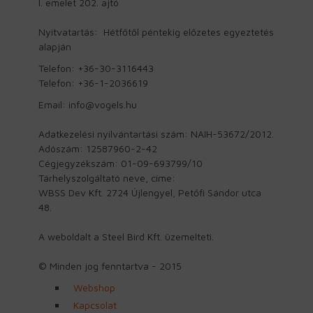
I. emelet 202. ajtó
Nyitvatartás: Hétfőtől péntekig előzetes egyeztetés
alapján
Telefon: +36-30-3116443
Telefon: +36-1-2036619
Email: info@vogels.hu
Adatkezelési nyilvántartási szám: NAIH-53672/2012.
Adószám: 12587960-2-42
Cégjegyzékszám: 01-09-693799/10
Tárhelyszolgáltató neve, címe:
WBSS Dev Kft. 2724 Újlengyel, Petőfi Sándor utca
48.
A weboldalt a Steel Bird Kft. üzemelteti.
© Minden jog fenntartva - 2015
Webshop
Kapcsolat