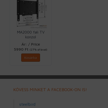
MA2000 fali TV
konzol
VESA200X200 fix
Ár: / Price
Vogels
5990 Ft
(27% áfával)
Kosárba
KÖVESS MINKET A FACEBOOK-ON IS!
steelbird