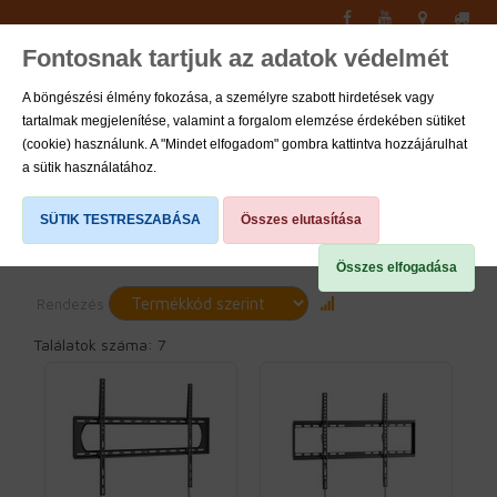
Fontosnak tartjuk az adatok védelmét
Toggle
navigati
A böngészési élmény fokozása, a személyre szabott hirdetések vagy
tartalmak megjelenítése, valamint a forgalom elemzése érdekében sütiket
0
(cookie) használunk. A "Mindet elfogadom" gombra kattintva hozzájárulhat
a sütik használatához.
Fix
SÜTIK TESTRESZABÁSA
Összes elutasítása
Összes elfogadása
Rendezés
Találatok száma: 7