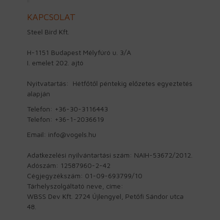
KAPCSOLAT
Steel Bird Kft.
H-1151 Budapest Mélyfúró u. 3/A
I. emelet 202. ajtó
Nyitvatartás: Hétfőtől péntekig előzetes egyeztetés
alapján
Telefon: +36-30-3116443
Telefon: +36-1-2036619
Email: info@vogels.hu
Adatkezelési nyilvántartási szám: NAIH-53672/2012.
Adószám: 12587960-2-42
Cégjegyzékszám: 01-09-693799/10
Tárhelyszolgáltató neve, címe:
WBSS Dev Kft. 2724 Újlengyel, Petőfi Sándor utca
48.