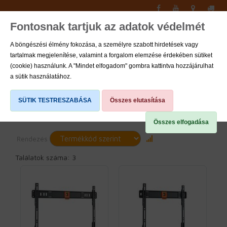
Fontosnak tartjuk az adatok védelmét
Toggle
navigati
A böngészési élmény fokozása, a személyre szabott hirdetések vagy
tartalmak megjelenítése, valamint a forgalom elemzése érdekében sütiket
0
(cookie) használunk. A "Mindet elfogadom" gombra kattintva hozzájárulhat
a sütik használatához.
Fix
SÜTIK TESTRESZABÁSA
Összes elutasítása
Összes elfogadása
Rendezés
Találatok száma: 3