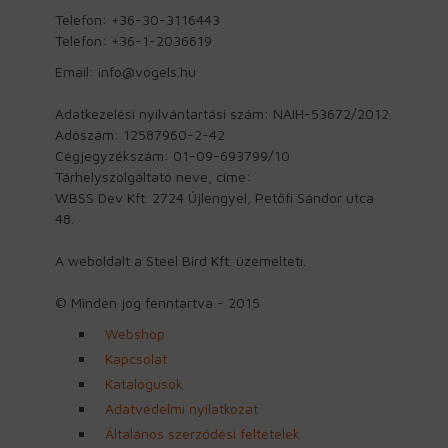
Telefon: +36-30-3116443
Telefon: +36-1-2036619
Email: info@vogels.hu
Adatkezelési nyilvántartási szám: NAIH-53672/2012.
Adószám: 12587960-2-42
Cégjegyzékszám: 01-09-693799/10
Tárhelyszolgáltató neve, címe:
WBSS Dev Kft. 2724 Újlengyel, Petőfi Sándor utca
48.
A weboldalt a Steel Bird Kft. üzemelteti.
© Minden jog fenntartva - 2015
Webshop
Kapcsolat
Katalógusok
Adatvédelmi nyilatkozat
Általános szerződési feltételek