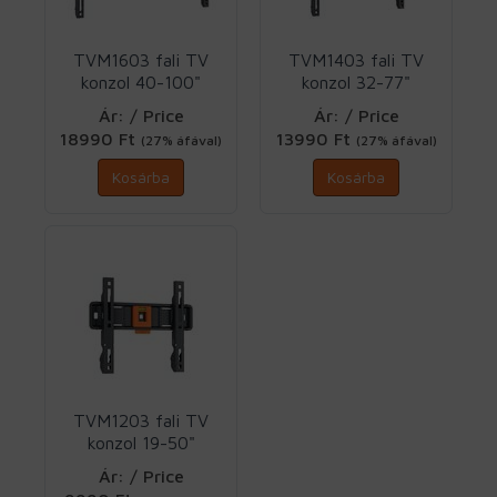
TVM1603 fali TV
TVM1403 fali TV
konzol 40-100"
konzol 32-77"
VESA600x400
VESA400x400
Ár: / Price
Ár: / Price
Vogels
Vogels
18990 Ft
13990 Ft
(27% áfával)
(27% áfával)
Kosárba
Kosárba
TVM1203 fali TV
konzol 19-50"
VESA200x200
Ár: / Price
Vogels