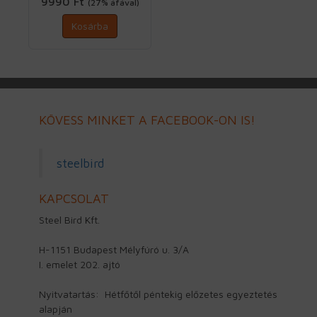
9990 Ft
(27% áfával)
Kosárba
KÖVESS MINKET A FACEBOOK-ON IS!
steelbird
KAPCSOLAT
Steel Bird Kft.
H-1151 Budapest Mélyfúró u. 3/A
I. emelet 202. ajtó
Nyitvatartás: Hétfőtől péntekig előzetes egyeztetés
alapján